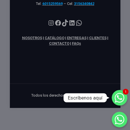
Tel:
6015259569
– Cel:
3156340842
Instagram
Facebook
TikTok
LinkedIn
WhatsApp
NOSOTROS
|
CATÁLOGO
|
ENTREGAS
|
CLIENTES
|
CONTACTO
|
FAQs
WhatsApp
1
Todos los derechos reservados KMODA
Escríbenos aquí
WhatsApp